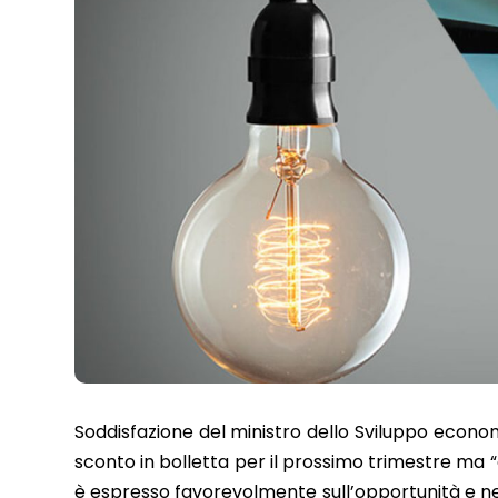
Soddisfazione del ministro dello Sviluppo economi
sconto in bolletta per il prossimo trimestre ma “
è espresso favorevolmente sull’opportunità e n