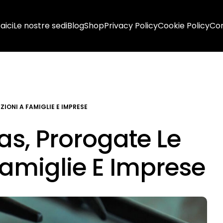
aici
Le nostre sedi
Blog
Shop
Privacy Policy
Cookie Policy
Con
IONI A FAMIGLIE E IMPRESE
Gas, Prorogate Le
Famiglie E Imprese