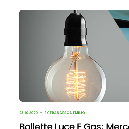
23.10.2020
BY FRANCESCA EMILIO
Bollette Luce E Gas: Mer