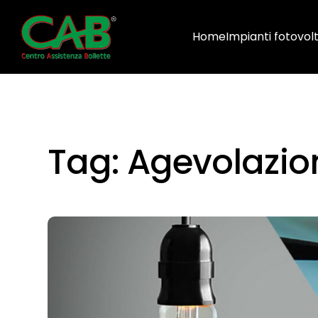
Home
Impianti fotovolt
Tag:
Agevolazio