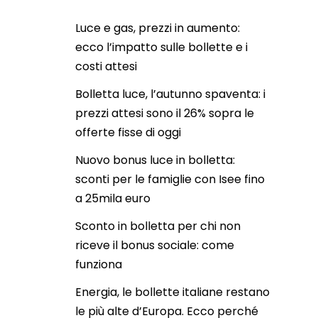
Luce e gas, prezzi in aumento:
ecco l’impatto sulle bollette e i
costi attesi
Bolletta luce, l’autunno spaventa: i
prezzi attesi sono il 26% sopra le
offerte fisse di oggi
Nuovo bonus luce in bolletta:
sconti per le famiglie con Isee fino
a 25mila euro
Sconto in bolletta per chi non
riceve il bonus sociale: come
funziona
Energia, le bollette italiane restano
le più alte d’Europa. Ecco perché