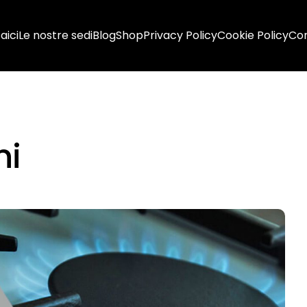
aici
Le nostre sedi
Blog
Shop
Privacy Policy
Cookie Policy
Con
ni