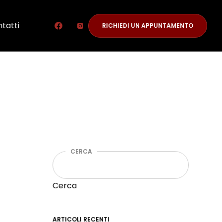
tatti
RICHIEDI UN APPUNTAMENTO
CERCA
Cerca
ARTICOLI RECENTI