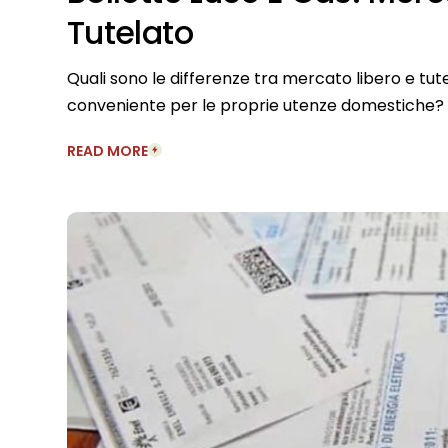
Tutelato
Quali sono le differenze tra mercato libero e tut
conveniente per le proprie utenze domestiche?
READ MORE