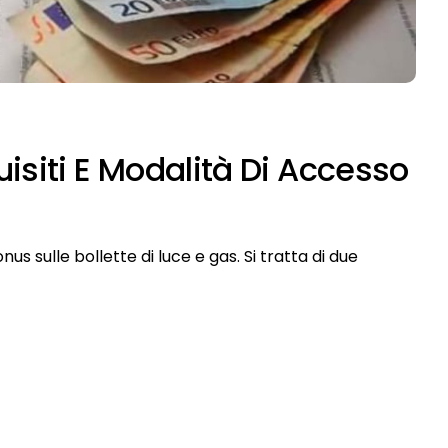
isiti E Modalità Di Accesso
onus sulle bollette di luce e gas. Si tratta di due