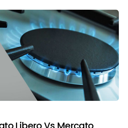
cato Libero Vs Mercato