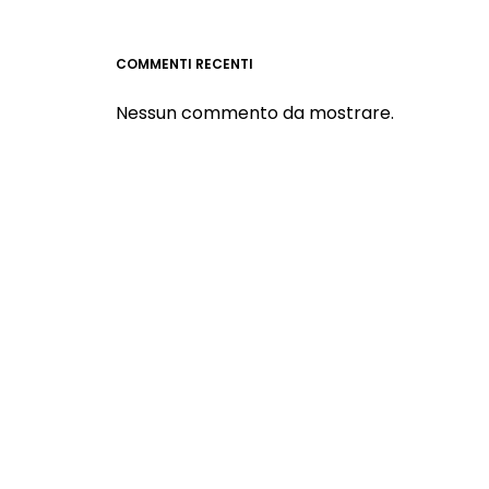
COMMENTI RECENTI
Nessun commento da mostrare.