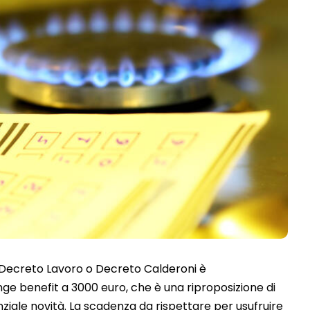
o Decreto Lavoro o Decreto Calderoni è
inge benefit a 3000 euro, che è una riproposizione di
iale novità. La scadenza da rispettare per usufruire