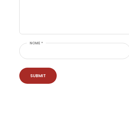
NOME
*