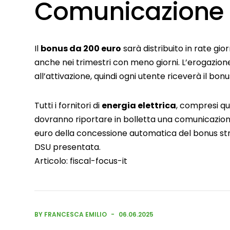
Comunicazione I
Il
bonus da 200 euro
sarà distribuito in rate gi
anche nei trimestri con meno giorni. L’erogazione
all’attivazione, quindi ogni utente riceverà il bonu
Tutti i fornitori di
energia elettrica
, compresi qu
dovranno riportare in bolletta una comunicazione 
euro della concessione automatica del bonus stra
DSU presentata.
Articolo:
fiscal-focus-it
BY FRANCESCA EMILIO
06.06.2025