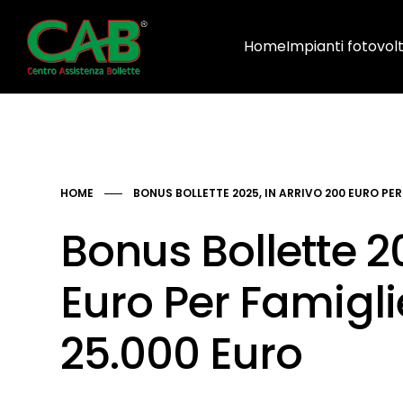
Home
Impianti fotovolt
HOME
BONUS BOLLETTE 2025, IN ARRIVO 200 EURO PER
Bonus Bollette 20
Euro Per Famigli
25.000 Euro