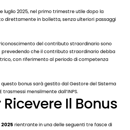
e luglio 2025, nel primo trimestre utile dopo la
o direttamente in bolletta, senza ulteriori passaggi
l riconoscimento del contributo straordinario sono
) prevedendo che il contributo straordinario debba
trico, con riferimento al periodo di competenza
 questo bonus sarà gestito dal Gestore del Sistema
SEE trasmessi mensilmente dall’INPS.
r Ricevere Il Bonus
E 2025
rientrante in una delle seguenti tre fasce di