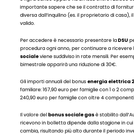
importante sapere che se il contratto di fornitur
diversa dall’inquilino (es. il proprietario di casa)
valido.
Per accedere è necessario presentare la
DSU
pe
procedura ogni anno, per continuare a ricevere lo
sociale
viene suddiviso in rate mensili. Per esempi
bimestrale apparirà una riduzione di 30€.
Gli importi annuali del bonus
energia elettrica 
familiare: 167,90 euro per famiglie con 1 o 2 com
240,90 euro per famiglie con oltre 4 componenti
Il valore del
bonus sociale gas
è stabilito dall’
ricevono in bolletta dipende dalla stagione in cui
cambia, risultando più alto durante il periodo in