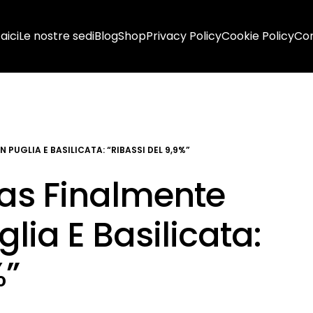
aici
Le nostre sedi
Blog
Shop
Privacy Policy
Cookie Policy
Con
 PUGLIA E BASILICATA: “RIBASSI DEL 9,9%”
Gas Finalmente
lia E Basilicata:
%”