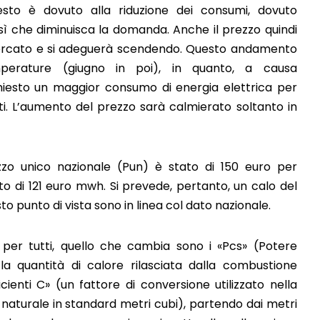
sto è dovuto alla riduzione dei consumi, dovuto
sì che diminuisca la domanda. Anche il prezzo quindi
 mercato e si adeguerà scendendo. Questo andamento
emperature (giugno in poi), in quanto, a causa
chiesto un maggior consumo di energia elettrica per
i. L’aumento del prezzo sarà calmierato soltanto in
rezzo unico nazionale (Pun) è stato di 150 euro per
 di 121 euro mwh. Si prevede, pertanto, un calo del
sto punto di vista sono in linea col dato nazionale.
e per tutti, quello che cambia sono i «Pcs» (Potere
la quantità di calore rilasciata dalla combustione
ienti C» (un fattore di conversione utilizzato nella
 naturale in standard metri cubi), partendo dai metri