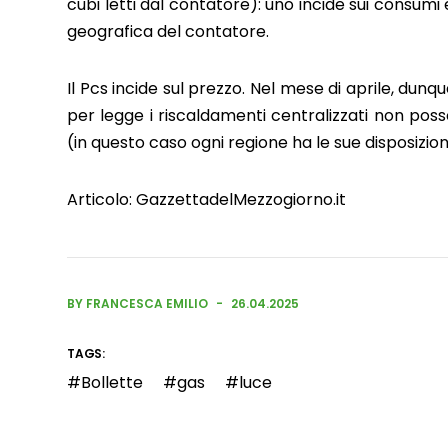
cubi letti dal contatore): uno incide sui consumi
geografica del contatore.
Il Pcs incide sul prezzo. Nel mese di aprile, dunq
per legge i riscaldamenti centralizzati non pos
(in questo caso ogni regione ha le sue disposizioni
Articolo:
GazzettadelMezzogiorno.it
BY FRANCESCA EMILIO
26.04.2025
TAGS:
Bollette
gas
luce