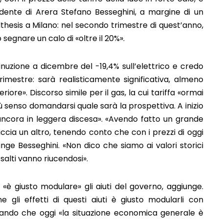
idente di Arera Stefano Besseghini, a margine di un
Althesis a Milano: nel secondo trimestre di quest’anno,
 segnare un calo di «oltre il 20%».
nuzione a dicembre del -19,4% sull’elettrico e credo
imestre: sarà realisticamente significativa, almeno
ore». Discorso simile per il gas, la cui tariffa «ormai
ù senso domandarsi quale sarà la prospettiva. A inizio
ncora in leggera discesa». «Avendo fatto un grande
accia un altro, tenendo conto che con i prezzi di oggi
ge Besseghini. «Non dico che siamo ai valori storici
 salti vanno riucendosi».
i «è giusto modulare» gli aiuti del governo, aggiunge.
gli effetti di questi aiuti è giusto modularli con
gando che oggi «la situazione economica generale è