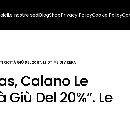
aici
Le nostre sedi
Blog
Shop
Privacy Policy
Cookie Policy
Con
TTRICITÀ GIÙ DEL 20%”. LE STIME DI ARERA
Gas, Calano Le
ità Giù Del 20%”. Le