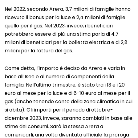
Nel 2022, secondo Arera, 3,7 milioni di famiglie hanno
ricevuto il bonus per la luce e 2,4 milioni di famiglie
quello per il gas. Nel 2023, invece, i beneficiari
potrebbero essere di più: una stima parla di 4,7
milioni di beneficiari per la bolletta elettrica e di 2,8
milioni per la fattura del gas.
Come detto, l’importo è deciso da Arera e varia in
base all’Isee e al numero di componenti della
famiglia. Nell’ultimo trimestre, è stato tra i 13 e i 20
euro al mese per la luce e di 6-10 euro al mese per il
gas (anche tenendo conto della zona climatica in cui
si abita). Gli importi per il periodo di ottobre-
dicembre 2023, invece, saranno cambiati in base alle
stime dei consumi. Sarà la stessa Arera a
comunicarli, una volta diventata ufficiale la proroga