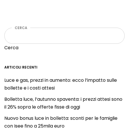
CERCA
Cerca
ARTICOLI RECENTI
Luce e gas, prezzi in aumento: ecco l’impatto sulle
bollette e i costi attesi
Bolletta luce, l’autunno spaventa: i prezzi attesi sono
il 26% sopra le offerte fisse di oggi
Nuovo bonus luce in bolletta: sconti per le famiglie
con Isee fino a 25mila euro