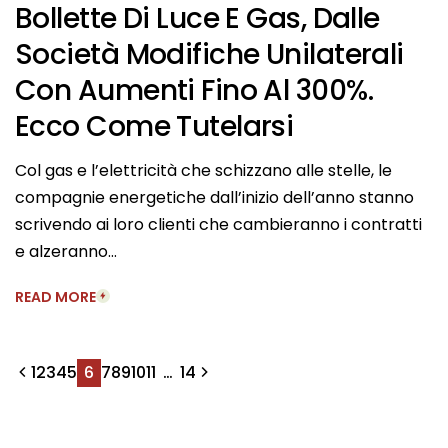
Bollette Di Luce E Gas, Dalle
Società Modifiche Unilaterali
Con Aumenti Fino Al 300%.
Ecco Come Tutelarsi
Col gas e l’elettricità che schizzano alle stelle, le
compagnie energetiche dall’inizio dell’anno stanno
scrivendo ai loro clienti che cambieranno i contratti
e alzeranno…
READ MORE
1
2
3
4
5
6
7
8
9
10
11
…
14