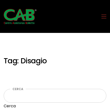
Tag:
Disagio
CERCA
Cerca