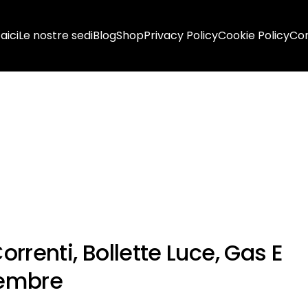
aici
Le nostre sedi
Blog
Shop
Privacy Policy
Cookie Policy
Con
rrenti, Bollette Luce, Gas E
tembre