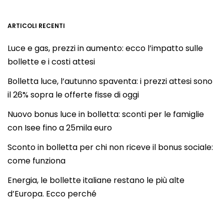
ARTICOLI RECENTI
Luce e gas, prezzi in aumento: ecco l’impatto sulle
bollette e i costi attesi
Bolletta luce, l’autunno spaventa: i prezzi attesi sono
il 26% sopra le offerte fisse di oggi
Nuovo bonus luce in bolletta: sconti per le famiglie
con Isee fino a 25mila euro
Sconto in bolletta per chi non riceve il bonus sociale:
come funziona
Energia, le bollette italiane restano le più alte
d’Europa. Ecco perché