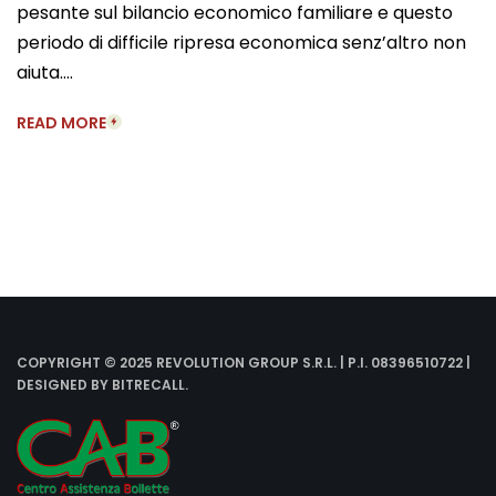
pesante sul bilancio economico familiare e questo
periodo di difficile ripresa economica senz’altro non
aiuta….
READ MORE
COPYRIGHT © 2025 REVOLUTION GROUP S.R.L. | P.I. 08396510722 |
DESIGNED BY
BITRECALL
.