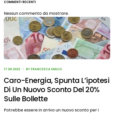
COMMENTI RECENTI
Nessun commento da mostrare.
17.06.2022
BY FRANCESCA EMILIO
Caro-Energia, Spunta L’ipotesi
Di Un Nuovo Sconto Del 20%
Sulle Bollette
Potrebbe essere in arrivo un nuovo sconto per i