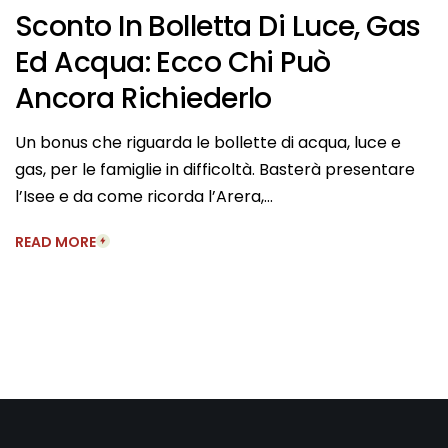
Sconto In Bolletta Di Luce, Gas
Ed Acqua: Ecco Chi Può
Ancora Richiederlo
Un bonus che riguarda le bollette di acqua, luce e
gas, per le famiglie in difficoltà. Basterà presentare
l’Isee e da come ricorda l’Arera,…
READ MORE