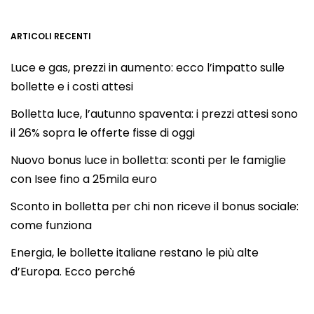
ARTICOLI RECENTI
Luce e gas, prezzi in aumento: ecco l’impatto sulle
bollette e i costi attesi
Bolletta luce, l’autunno spaventa: i prezzi attesi sono
il 26% sopra le offerte fisse di oggi
Nuovo bonus luce in bolletta: sconti per le famiglie
con Isee fino a 25mila euro
Sconto in bolletta per chi non riceve il bonus sociale:
come funziona
Energia, le bollette italiane restano le più alte
d’Europa. Ecco perché