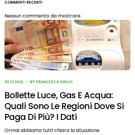
COMMENTI RECENTI
Nessun commento da mostrare.
20.12.2022
BY FRANCESCA EMILIO
Bollette Luce, Gas E Acqua:
Quali Sono Le Regioni Dove Si
Paga Di Più? I Dati
Ormai abbiamo tutti chiara la situazione