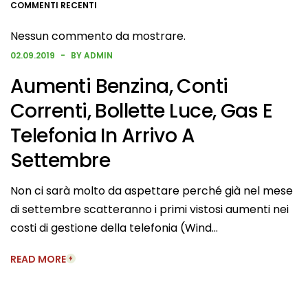
COMMENTI RECENTI
Nessun commento da mostrare.
02.09.2019
BY ADMIN
Aumenti Benzina, Conti
Correnti, Bollette Luce, Gas E
Telefonia In Arrivo A
Settembre
Non ci sarà molto da aspettare perché già nel mese
di settembre scatteranno i primi vistosi aumenti nei
costi di gestione della telefonia (Wind…
READ MORE