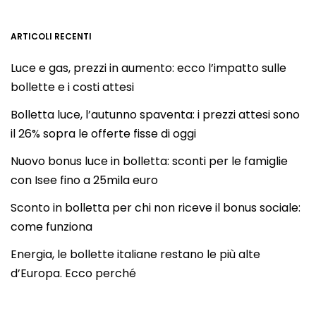
ARTICOLI RECENTI
Luce e gas, prezzi in aumento: ecco l’impatto sulle
bollette e i costi attesi
Bolletta luce, l’autunno spaventa: i prezzi attesi sono
il 26% sopra le offerte fisse di oggi
Nuovo bonus luce in bolletta: sconti per le famiglie
con Isee fino a 25mila euro
Sconto in bolletta per chi non riceve il bonus sociale:
come funziona
Energia, le bollette italiane restano le più alte
d’Europa. Ecco perché