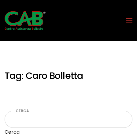
Tag:
Caro Bolletta
CERCA
Cerca