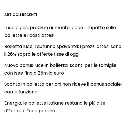
ARTICOLI RECENTI
Luce e gas, prezzi in aumento: ecco l’impatto sulle
bollette e i costi attesi
Bolletta luce, l’autunno spaventa: i prezzi attesi sono
il 26% sopra le offerte fisse di oggi
Nuovo bonus luce in bolletta: sconti per le famiglie
con Isee fino a 25mila euro
Sconto in bolletta per chi non riceve il bonus sociale:
come funziona
Energia, le bollette italiane restano le più alte
d’Europa. Ecco perché