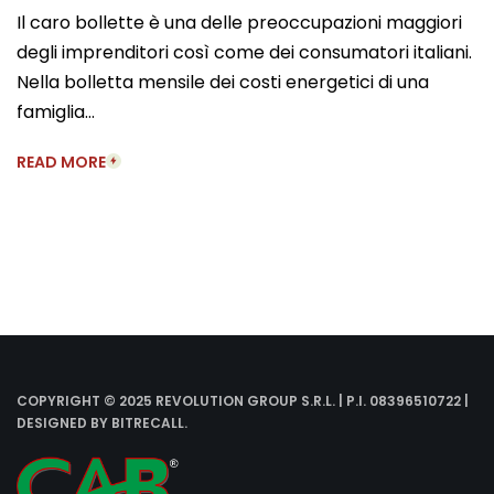
Il caro bollette è una delle preoccupazioni maggiori
degli imprenditori così come dei consumatori italiani.
Nella bolletta mensile dei costi energetici di una
famiglia…
READ MORE
COPYRIGHT © 2025 REVOLUTION GROUP S.R.L. | P.I. 08396510722 |
DESIGNED BY
BITRECALL
.