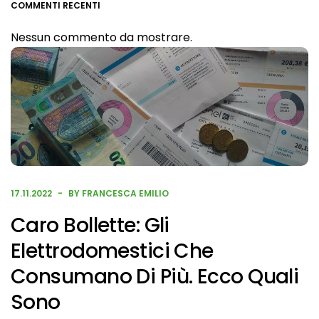
COMMENTI RECENTI
Nessun commento da mostrare.
17.11.2022
BY FRANCESCA EMILIO
Caro Bollette: Gli
Elettrodomestici Che
Consumano Di Più. Ecco Quali
Sono