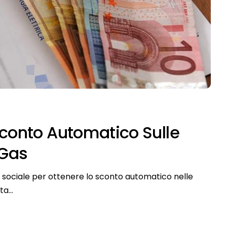
Sconto Automatico Sulle
 Gas
us sociale per ottenere lo sconto automatico nelle
tta…