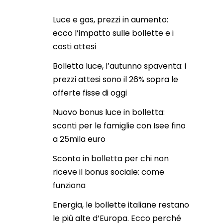
Luce e gas, prezzi in aumento:
ecco l’impatto sulle bollette e i
costi attesi
Bolletta luce, l’autunno spaventa: i
prezzi attesi sono il 26% sopra le
offerte fisse di oggi
Nuovo bonus luce in bolletta:
sconti per le famiglie con Isee fino
a 25mila euro
Sconto in bolletta per chi non
riceve il bonus sociale: come
funziona
Energia, le bollette italiane restano
le più alte d’Europa. Ecco perché