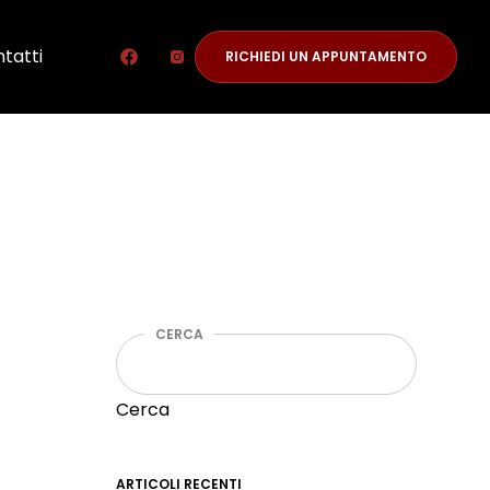
tatti
RICHIEDI UN APPUNTAMENTO
CERCA
Cerca
ARTICOLI RECENTI