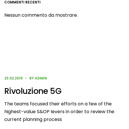
COMMENTI RECENTI
Nessun commento da mostrare.
23.02.2019
BY ADMIN
Rivoluzione 5G
The teams focused their efforts on a few of the
highest-value S&OP levers in order to review the
current planning process